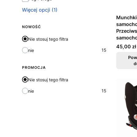
Więcej opcji (1)
Munchkin
samocho
NOWOŚĆ
Przeciw
samoch
Nie stosuj tego filtra
Cena
45,00 zł
15
nie
Pow
d
PROMOCJA
Nie stosuj tego filtra
15
nie