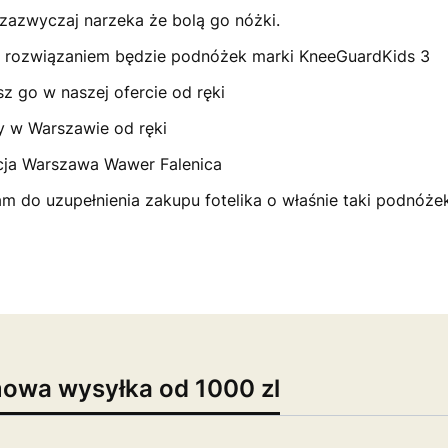
zazwyczaj narzeka że bolą go nóżki.
m rozwiązaniem będzie podnóżek marki KneeGuardKids 3
sz go w naszej ofercie od ręki
y w Warszawie od ręki
cja Warszawa Wawer Falenica
m do uzupełnienia zakupu fotelika o właśnie taki podnóż
owa wysyłka od 1000 zl