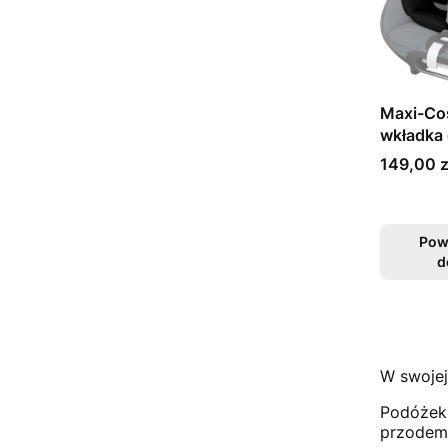
Maxi-Cos
wkładka 
Cena
149,00 z
Pow
d
W swojej
Podóżek 
przodem