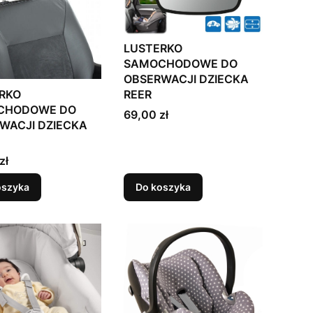
LUSTERKO
SAMOCHODOWE DO
OBSERWACJI DZIECKA
REER
RKO
CHODOWE DO
Cena
69,00 zł
WACJI DZIECKA
zł
oszyka
Do koszyka