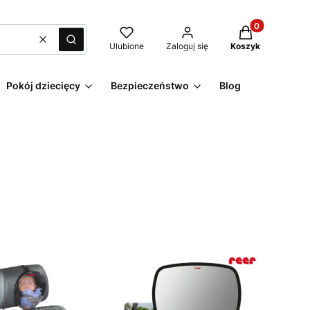
Produkty w kos
Wyczyść
Szukaj
Ulubione
Zaloguj się
Koszyk
Pokój dziecięcy
Bezpieczeństwo
Blog