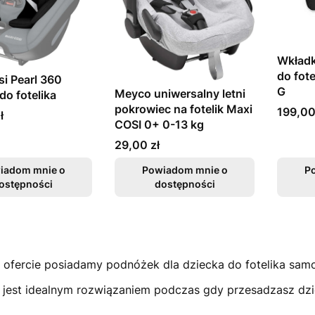
Wkładk
do fot
i Pearl 360
G
Meyco uniwersalny letni
do fotelika
pokrowiec na fotelik Maxi
Cena
199,00
ł
COSI 0+ 0-13 kg
Cena
29,00 zł
iadom mnie o
Powiadom mnie o
P
ostępności
dostępności
 ofercie posiadamy podnóżek dla dziecka do fotelika s
jest idealnym rozwiązaniem podczas gdy przesadzasz dzie