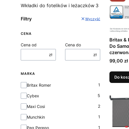
Wkładki do fotelików i leżaczków
3
Filtry
Wyczyść
CENA
Britax &
Cena od
Cena do
Do Samo
czerwona
zł
zł
Cena
99,00 zł
MARKA
Do kos
Marka
1
Britax Romer
5
Cybex
2
Maxi Cosi
1
Munchkin
1
Peg Perego