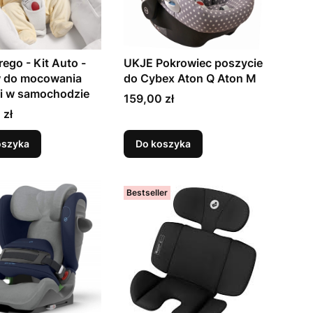
ego - Kit Auto -
UKJE Pokrowiec poszycie
 do mocowania
do Cybex Aton Q Aton M
i w samochodzie
Cena
159,00 zł
 zł
oszyka
Do koszyka
Bestseller