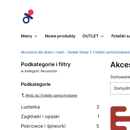
Menu
Nowe produkty
OUTLET
Foteliki
Akcesoria dla dzieci i mam - Dedek Sklep
Foteliki samochodowe
Akce
Podkategorie i filtry
w kategorii: Akcesoria
Lista
Sortowani
Podkategorie
Domyśl
Wróć do: Foteliki samochodowe
Lusterka
3
Zagłówki i opaski
1
Pokrowce i śpiworki
5