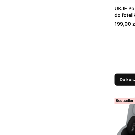
UKJE Po
do fotel
Cena
199,00 z
Do kos
Bestseller