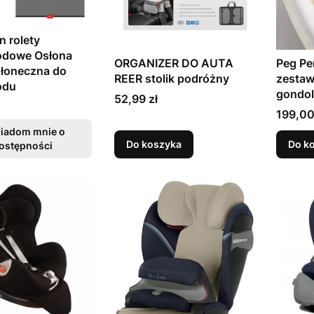
 rolety
dowe Osłona
ORGANIZER DO AUTA
Peg Per
słoneczna do
REER stolik podróżny
zestaw
odu
gondol
Cena
52,99 zł
Cena
199,00
iadom mnie o
Do koszyka
Do k
ostępności