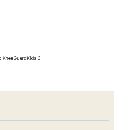
ek KneeGuardKids 3