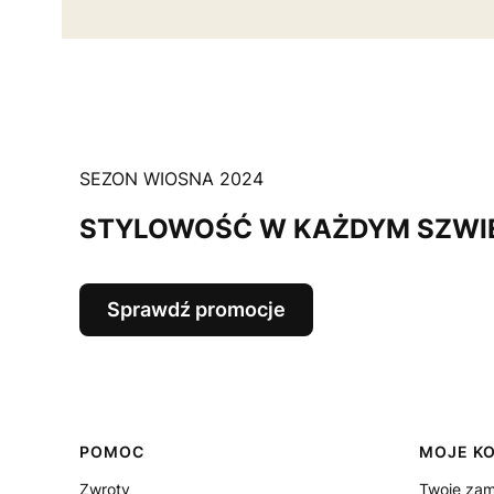
SEZON WIOSNA 2024
STYLOWOŚĆ W KAŻDYM SZWI
Sprawdź promocje
Linki w stopce
POMOC
MOJE K
Zwroty
Twoje zam