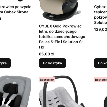
Cybex
krowiec poszycie
tapicer
ika Cybex Sirona
pokrow
ł
Soluti
CYBEX Gold Pokrowiec
Cena
129,00
letni, do dziecięcego
fotelika samochodowego
Pallas S-Fix i Solution S-
Fix
Cena
85,00 zł
zyka
Do koszyka
Do k
Bestseller
Bestsell