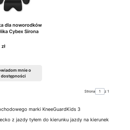
a dla noworodków
elika Cybex Sirona
 zł
owiadom mnie o
dostępności
Strona
z 1
amochodowego marki KneeGuardKids 3
cko z jazdy tyłem do kierunku jazdy na kierunek