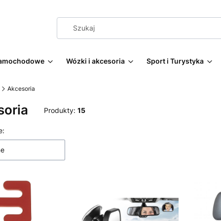
 samochodowe
Wózki i akcesoria
Sport i Turystyka
Akcesoria
soria
Produkty:
15
 produktów
e:
ne