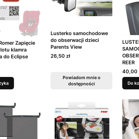
Lusterko samochodowe
do obserwacji dzieci
LUSTE
 Romer Zapięcie
Parents View
SAMO
lotu klamra
Cena
OBSER
26,50 zł
 do Eclipse
REER
Cena
40,00 
Powiadom mnie o
zyka
Do k
dostępności