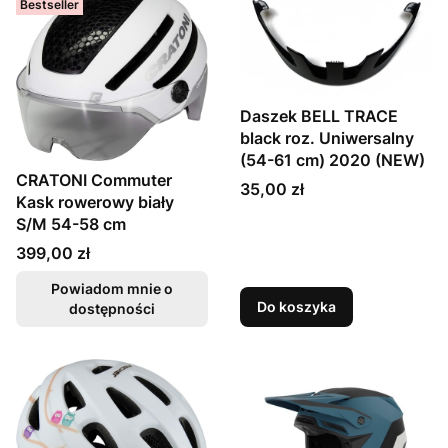
Bestseller
Daszek BELL TRACE
black roz. Uniwersalny
(54-61 cm) 2020 (NEW)
CRATONI Commuter
Cena
35,00 zł
Kask rowerowy biały
S/M 54-58 cm
Cena
399,00 zł
Powiadom mnie o
Do koszyka
dostępności