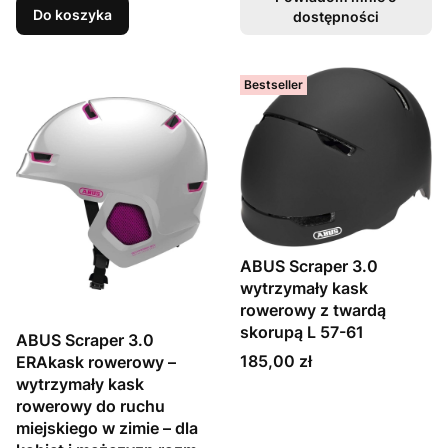
Do koszyka
dostępności
Bestseller
ABUS Scraper 3.0
wytrzymały kask
rowerowy z twardą
skorupą L 57-61
ABUS Scraper 3.0
Cena
185,00 zł
ERAkask rowerowy –
wytrzymały kask
rowerowy do ruchu
miejskiego w zimie – dla