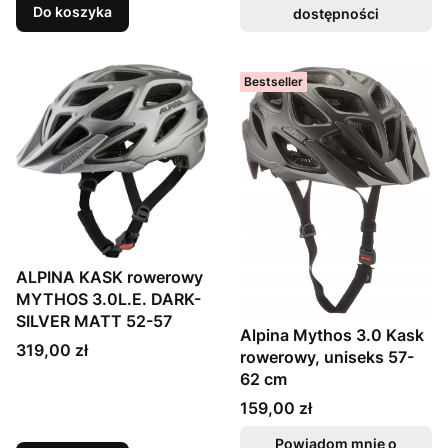
Do koszyka
dostępności
Bestseller
ALPINA KASK rowerowy
MYTHOS 3.0L.E. DARK-
SILVER MATT 52-57
Alpina Mythos 3.0 Kask
Cena
319,00 zł
rowerowy, uniseks 57-
62 cm
Cena
159,00 zł
Powiadom mnie o