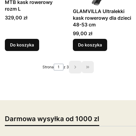
MTB kask rowerowy
rozm L
GLAMVILLA Ultralekki
Cena
329,00 zł
kask rowerowy dla dzieci
48-53 cm
Cena
99,00 zł
Do koszyka
Do koszyka
Strona
z 3
Przejdź do ostatniej st
Darmowa wysyłka od 1000 zl