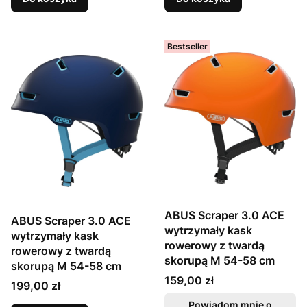
Bestseller
ABUS Scraper 3.0 ACE
ABUS Scraper 3.0 ACE
wytrzymały kask
wytrzymały kask
rowerowy z twardą
rowerowy z twardą
skorupą M 54-58 cm
skorupą M 54-58 cm
Cena
159,00 zł
Cena
199,00 zł
Powiadom mnie o