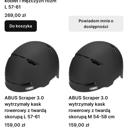
kobiet i mężczyzn rozm
L 57-61
Cena
269,00 zł
Powiadom mnie o
Do koszyka
dostępności
ABUS Scraper 3.0
ABUS Scraper 3.0
wytrzymały kask
wytrzymały kask
rowerowy z twardą
rowerowy z twardą
skorupą L 57-61
skorupą M 54-58 cm
Cena
Cena
159,00 zł
159,00 zł