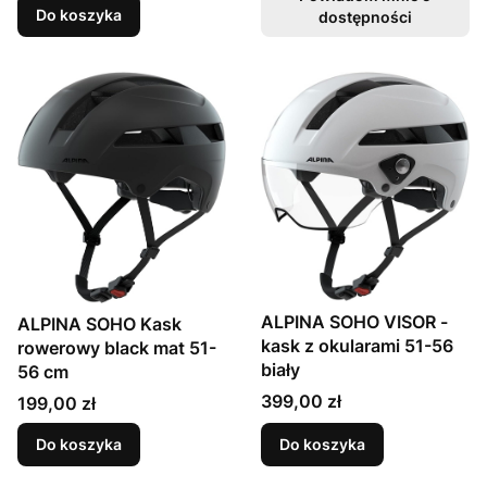
Do koszyka
dostępności
ALPINA SOHO VISOR -
ALPINA SOHO Kask
kask z okularami 51-56
rowerowy black mat 51-
biały
56 cm
Cena
399,00 zł
Cena
199,00 zł
Do koszyka
Do koszyka