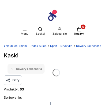
Produkty w koszy
Otwórz wyszukiwarkę
Menu
Szukaj
Zaloguj się
Koszyk
ria dla dzieci i mam - Dedek Sklep
Sport i Turystyka
Rowery i akcesoria
Kaski
Rowery i akcesoria
Filtry
Produkty:
63
Lista produktów
Sortowanie: