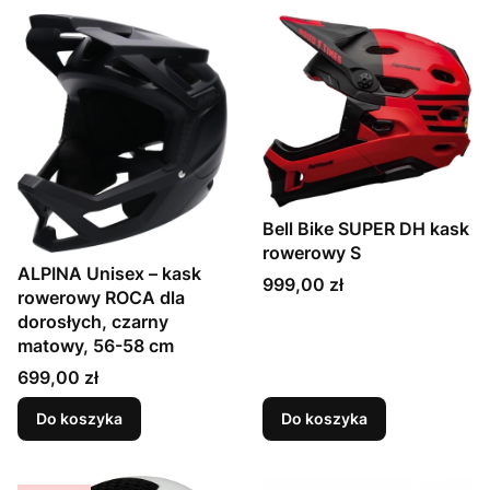
Bell Bike SUPER DH kask
rowerowy S
ALPINA Unisex – kask
Cena
999,00 zł
rowerowy ROCA dla
dorosłych, czarny
matowy, 56-58 cm
Cena
699,00 zł
Do koszyka
Do koszyka