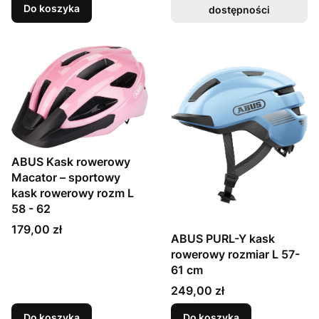
Do koszyka
dostępności
ABUS Kask rowerowy
Macator – sportowy
kask rowerowy rozm L
58 - 62
Cena
179,00 zł
ABUS PURL-Y kask
rowerowy rozmiar L 57-
61 cm
Cena
249,00 zł
Do koszyka
Do koszyka