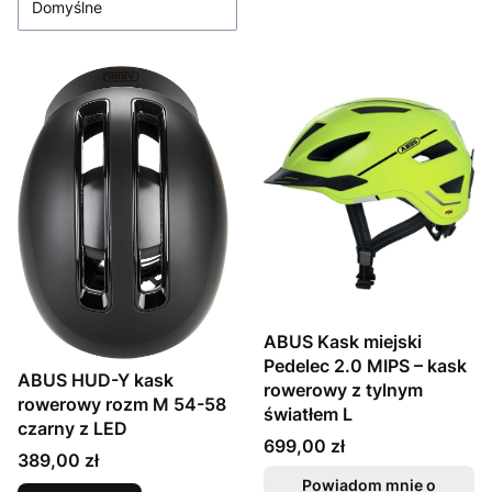
Domyślne
ABUS Kask miejski
Pedelec 2.0 MIPS – kask
ABUS HUD-Y kask
rowerowy z tylnym
rowerowy rozm M 54-58
światłem L
czarny z LED
Cena
699,00 zł
Cena
389,00 zł
Powiadom mnie o