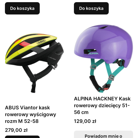
Do koszyka
Do koszyka
ALPINA HACKNEY Kask
rowerowy dziecięcy 51-
ABUS Viantor kask
56 cm
rowerowy wyścigowy
Cena
129,00 zł
rozm M 52-58
Cena
279,00 zł
Powiadom mnie o