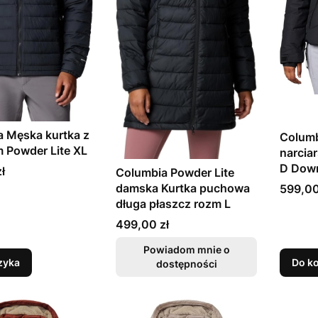
 Męska kurtka z
Columb
 Powder Lite XL
narcia
D Down
ł
Columbia Powder Lite
damska Kurtka puchowa
Cena
599,00
długa płaszcz rozm L
Cena
499,00 zł
Powiadom mnie o
zyka
Do k
dostępności