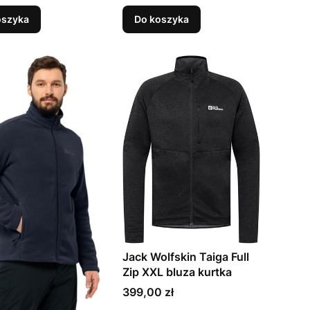
oszyka
Do koszyka
Jack Wolfskin Taiga Full
Zip XXL bluza kurtka
Cena
399,00 zł