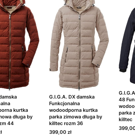
G.I.G.
 damska
G.I.G.A. DX damska
48 Fun
alna
Funkcjonalna
wodood
orna kurtka
wodoodporna kurtka
parka 
mowa długa by
parka zimowa długa by
killtec
rozm 44
killtec rozm 36
Cena
399,00
Cena
ł
399,00 zł