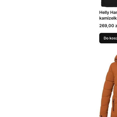
Helly Ha
kamizelk
Cena
269,00 z
Do kos