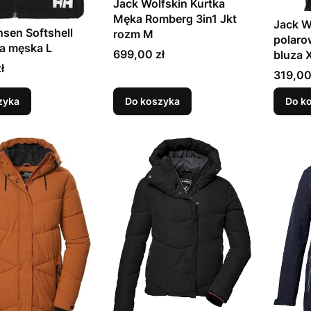
Jack Wolfskin Kurtka
Męka Romberg 3in1 Jkt
Jack W
nsen Softshell
rozm M
polaro
a męska L
Cena
699,00 zł
bluza 
ł
Cena
319,00
zyka
Do koszyka
Do k