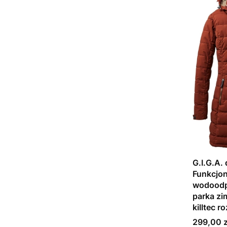
G.I.G.A.
Funkcjon
wodoodp
parka zi
killtec 
Cena
299,00 z