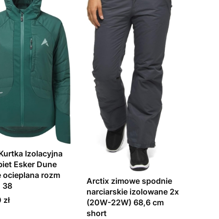
Kurtka Izolacyjna
biet Esker Dune
e ocieplana rozm
Arctix zimowe spodnie
U 38
narciarskie izolowane 2x
 zł
(20W-22W) 68,6 cm
short