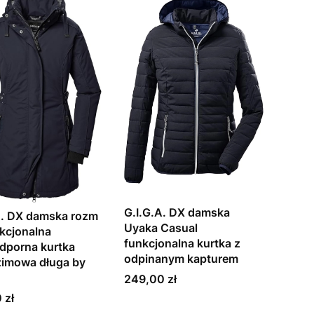
G.I.G.A. DX damska
A. DX damska rozm
Uyaka Casual
kcjonalna
funkcjonalna kurtka z
porna kurtka
odpinanym kapturem
zimowa długa by
Cena
249,00 zł
 zł