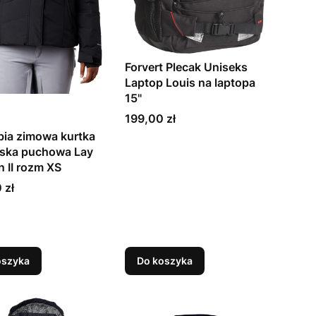
Forvert Plecak Uniseks
Laptop Louis na laptopa
15"
Cena
199,00 zł
ia zimowa kurtka
rska puchowa Lay
 II rozm XS
 zł
oszyka
Do koszyka