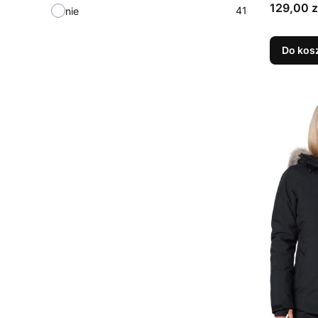
Cena
129,00 z
41
nie
Do kos