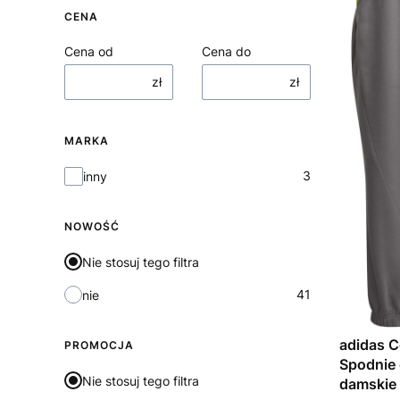
CENA
Cena od
Cena do
zł
zł
MARKA
Marka
3
inny
NOWOŚĆ
Nie stosuj tego filtra
41
nie
adidas C
PROMOCJA
Spodnie
Nie stosuj tego filtra
damskie