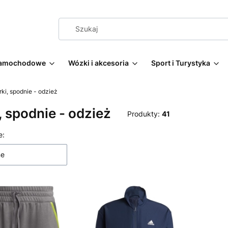
 samochodowe
Wózki i akcesoria
Sport i Turystyka
rki, spodnie - odzież
, spodnie - odzież
Produkty:
41
 produktów
e:
ne