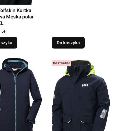
olfskin Kurtka
wa Męska polar
XL
 zł
oszyka
Do koszyka
Bestseller