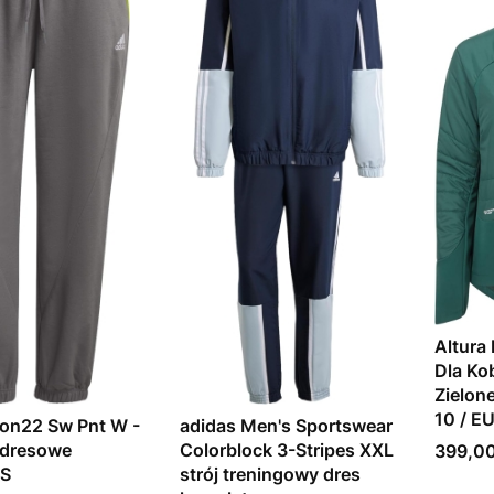
Altura 
Dla Ko
Zielon
10 / E
on22 Sw Pnt W -
adidas Men's Sportswear
 dresowe
Colorblock 3-Stripes XXL
Cena
399,00
 S
strój treningowy dres