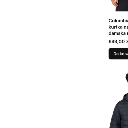
Columbia
kurtka n
damska 
Cena
699,00 z
Do kos