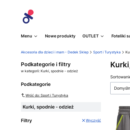
Menu
Nowe produkty
OUTLET
Foteliki
Akcesoria dla dzieci i mam - Dedek Sklep
Sport i Turystyka
Ku
Kurki
Podkategorie i filtry
w kategorii: Kurki, spodnie - odzież
Lista
Sortowani
Podkategorie
Domyśl
Wróć do: Sport i Turystyka
Kurki, spodnie - odzież
Filtry
Wyczyść