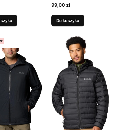
Cena
99,00 zł
oszyka
Do koszyka
er