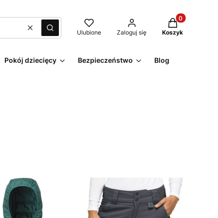
Produkty w kos
Wyczyść
Szukaj
Ulubione
Zaloguj się
Koszyk
Pokój dziecięcy
Bezpieczeństwo
Blog