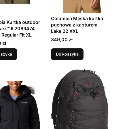
Columbia Męska kurtka
ia Kurtka outdoor
puchowa z kapturem
Park™ II 2089474
Lake 22 XXL
 Regular Fit XL
Cena
349,00 zł
 zł
oszyka
Do koszyka