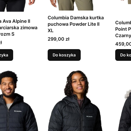
Columbia Damska kurtka
 Ava Alpine II
Columb
puchowa Powder Lite II
arciarska zimowa
Point 
XL
rozm S
Czarny
Cena
299,00 zł
ł
Cena
459,00
zyka
Do koszyka
Do k