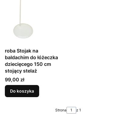
roba Stojak na
baldachim do łóżeczka
dziecięcego 150 cm
stojący stelaż
Cena
99,00 zł
Do koszyka
Strona
z 1