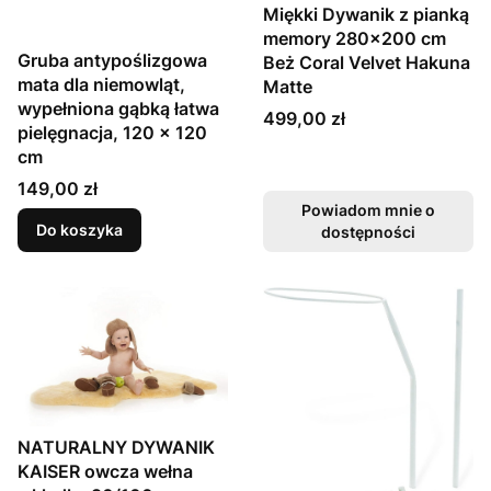
Miękki Dywanik z pianką
memory 280x200 cm
Gruba antypoślizgowa
Beż Coral Velvet Hakuna
mata dla niemowląt,
Matte
wypełniona gąbką łatwa
Cena
499,00 zł
pielęgnacja, 120 x 120
cm
Cena
149,00 zł
Powiadom mnie o
Do koszyka
dostępności
NATURALNY DYWANIK
KAISER owcza wełna