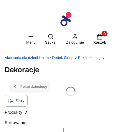
Produkty w koszy
Otwórz wyszukiwarkę
Menu
Szukaj
Zaloguj się
Koszyk
Akcesoria dla dzieci i mam - Dedek Sklep
Pokój dziecięcy
Dekoracje
Pokój dziecięcy
Filtry
Produkty:
7
Lista produktów
Sortowanie: