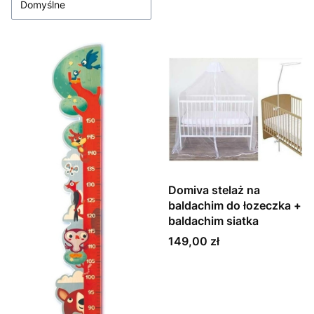
Domyślne
Domiva stelaż na
baldachim do łozeczka +
baldachim siatka
Cena
149,00 zł