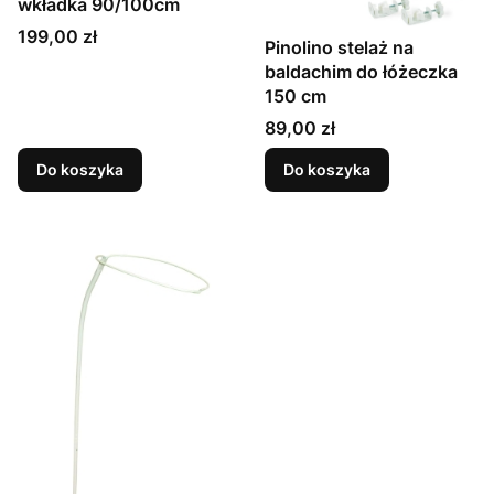
wkładka 90/100cm
Cena
199,00 zł
Pinolino stelaż na
baldachim do łóżeczka
150 cm
Cena
89,00 zł
Do koszyka
Do koszyka