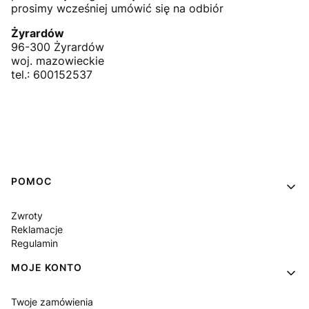
prosimy wcześniej umówić się na odbiór
Żyrardów
96-300 Żyrardów
woj. mazowieckie
tel.: 600152537
Linki w stopce
POMOC
Zwroty
Reklamacje
Regulamin
MOJE KONTO
Twoje zamówienia