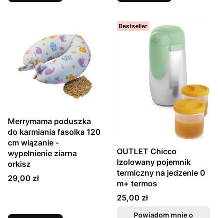
Bestseller
Merrymama poduszka
do karmiania fasolka 120
cm wiązanie -
OUTLET Chicco
wypełnienie ziarna
Izolowany pojemnik
orkisz
termiczny na jedzenie 0
Cena
29,00 zł
m+ termos
Cena
25,00 zł
Powiadom mnie o