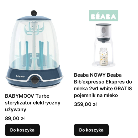
Beaba NOWY Beaba
Bib'expresso Ekspres do
mleka 2w1 white GRATIS
pojemnik na mleko
BABYMOOV Turbo
sterylizator elektryczny
Cena
359,00 zł
używany
Cena
89,00 zł
Do koszyka
Do koszyka