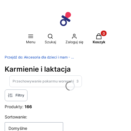
Produkty w koszy
Otwórz wyszukiwarkę
Menu
Szukaj
Zaloguj się
Koszyk
Przejdź do:
Akcesoria dla dzieci i mam - Dedek Sklep
Karmienie i laktacja
Przechowywanie pokarmu woreczki
3
Filtry
Produkty:
166
Lista produktów
Sortowanie:
Domyślne