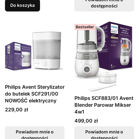
Do koszyka
dostępności
Bestseller
Philips Avent Sterylizator
do butelek SCF291/00
Philips SCF883/01 Avent
NOWOŚĆ elektryczny
Blender Parowar Mikser
Cena
229,00 zł
4w1
Cena
499,00 zł
Powiadom mnie o
Powiadom mnie o
dostępności
dostępności