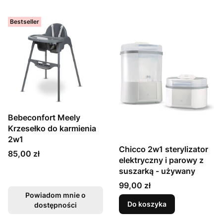
Bestseller
Bebeconfort Meely
Krzesełko do karmienia
2w1
Chicco 2w1 sterylizator
Cena
85,00 zł
elektryczny i parowy z
suszarką - używany
Cena
99,00 zł
Powiadom mnie o
Do koszyka
dostępności