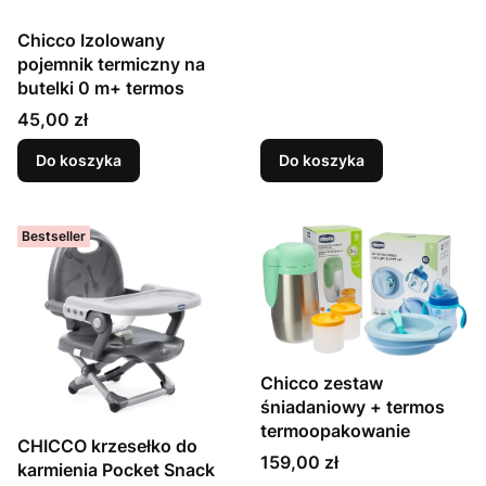
Chicco Izolowany
pojemnik termiczny na
butelki 0 m+ termos
Cena
45,00 zł
Do koszyka
Do koszyka
Bestseller
Chicco zestaw
śniadaniowy + termos
termoopakowanie
CHICCO krzesełko do
Cena
159,00 zł
karmienia Pocket Snack