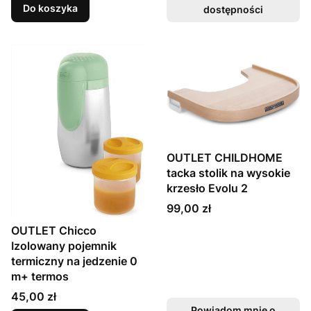
Do koszyka
dostępności
OUTLET CHILDHOME
tacka stolik na wysokie
krzesło Evolu 2
Cena
99,00 zł
OUTLET Chicco
Izolowany pojemnik
termiczny na jedzenie 0
m+ termos
Cena
45,00 zł
Powiadom mnie o