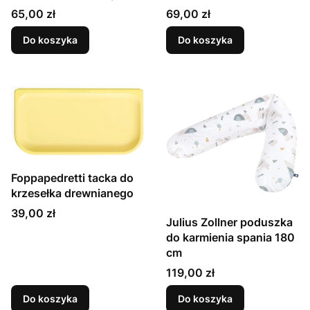
Cena
Cena
65,00 zł
69,00 zł
Do koszyka
Do koszyka
Foppapedretti tacka do
krzesełka drewnianego
Cena
39,00 zł
Julius Zollner poduszka
do karmienia spania 180
cm
Cena
119,00 zł
Do koszyka
Do koszyka