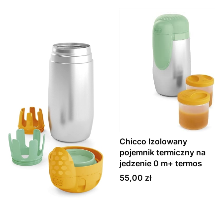
Chicco Izolowany
pojemnik termiczny na
jedzenie 0 m+ termos
Cena
55,00 zł