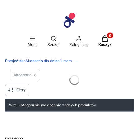
Produkty w koszy
Otwórz wyszukiwarkę
Menu
Szukaj
Zaloguj się
Koszyk
Przejdź do:
Akcesoria dla dzieci i mam - Dedek Sklep
Akcesoria
8
Filtry
Lista produktów
W tej kategorii nie ma obecnie żadnych produktów