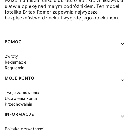
i-Size ma także funkcję obrotu o 90°, która niezwykle
ułatwia opiekę nad małym podróżnikiem. Ten model
fotelika Britax Romer zapewnia najwyższe
bezpieczeństwo dziecku i wygodę jego opiekunom.
Linki w stopce
POMOC
Zwroty
Reklamacje
Regulamin
MOJE KONTO
Twoje zamówienia
Ustawienia konta
Przechowalnia
INFORMACJE
Polityka prywatności