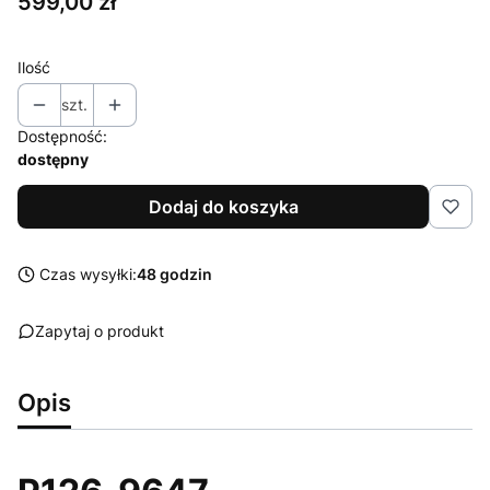
Cena
599,00 zł
Ilość
szt.
Dostępność:
dostępny
Dodaj do koszyka
Czas wysyłki:
48 godzin
Zapytaj o produkt
Opis