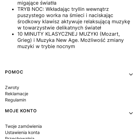
migające światła
TRYB NOC: Wkładając tryllin wewnątrz
puszystego worka na śmieci i naciskając
środkowy klawisz aktywuje relaksującą muzykę
w towarzystwie delikatnych świateł
10 MINUTY KLASYCZNEJ MUZYKI (Mozart,
Grieg) i Muzyka New Age. Możliwość zmiany
muzyki w trybie nocnym
Linki w stopce
POMOC
Zwroty
Reklamacje
Regulamin
MOJE KONTO
Twoje zamówienia
Ustawienia konta
Przechowalnia