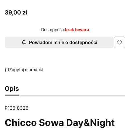
Cena
39,00 zł
Dostępność:
brak towaru
Powiadom mnie o dostępności
Zapytaj o produkt
Opis
P136 8326
Chicco Sowa Day&Night